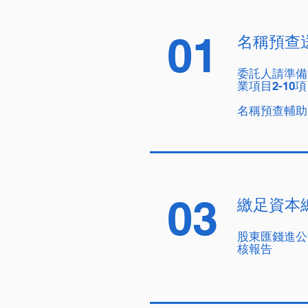
01
名稱預查
委託人請準備
業項目2-1
名稱預查輔助
03
繳足資本
股東匯錢進公
核報告