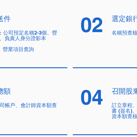
02
送件
選定銀
:
公司預定名稱2-3個、營
名稱預查
0項、負責人身分證影本
 營業項目查詢
04
總額
召開股
司帳戶、
會計師資本額查
訂立章程
書 (簽名)
資本額查核