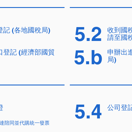
5.2
記 (各地國稅局)
收到國
請至國
5.b
登記 (經濟部國貿
申辦出進
局)
5.4
證
公司登
達陪同並代購統一發票