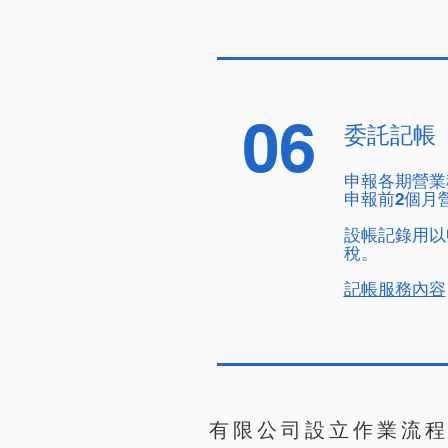
06
委託記帳
申報各期營業
申報前2個月
設帳記錄用以
稅。
記帳服務內容
有限公司設立作業流