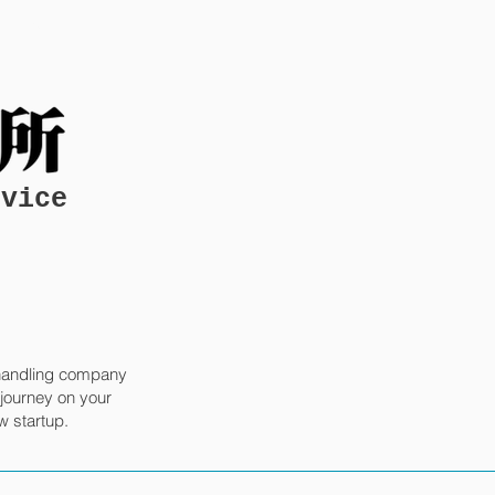
More
rvice
n handling company
 journey on your
w startup.