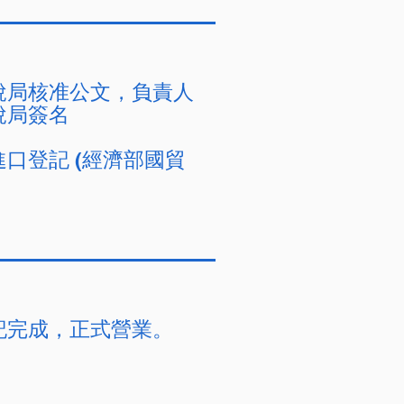
稅局核准公文，負責人
稅局簽名
口登記 (經濟部國貿
記完成，正式營業。