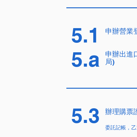
5.1
申辦營業登
5.a
申辦出進口
局)
5.3
辦理購票
委託記帳，乙