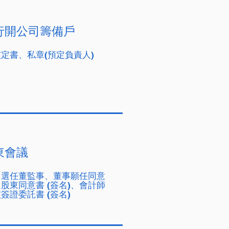
行開公司籌備戶
核定書、
私章(預定負責人)
東會議
、選任董監事、董事願任同意
、股東同意書 (簽名)、會計師
簽證委託書 (簽名)