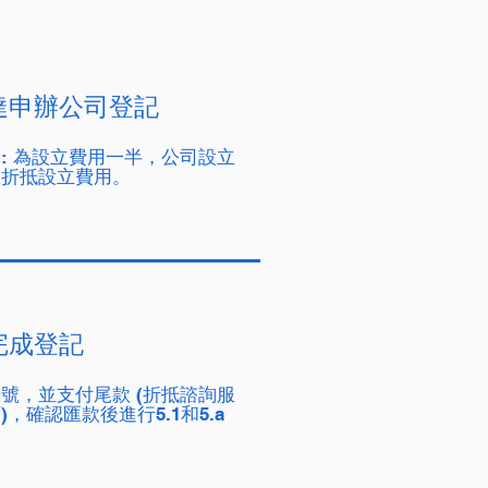
達申辦公司登記
: 為設立費用一半，公司設立
數折抵設立費用。
完成登記
號，並支付尾款 (折抵諮詢服
，確認匯款後進行5.1和5.a