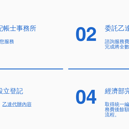
02
記帳士事務所
委託乙
您服務
諮詢服務
費
完成將全
04
設立登記
經濟部
乙達代辦內容
取得統一編
務費後餘額)
流程。